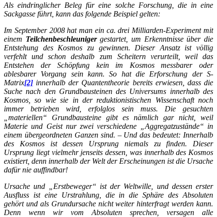
Als eindringlicher Beleg für eine solche Forschung, die in eine
Sackgasse führt, kann das folgende Beispiel gelten:
Im September 2008 hat man ein ca. drei Milliarden-Experiment mit
einem
Teilchenbeschleuniger
gestartet, um Erkenntnisse über die
Entstehung des Kosmos zu gewinnen. Dieser Ansatz ist völlig
verfehlt und schon deshalb zum Scheitern verurteilt, weil das
Entstehen der Schöpfung kein im Kosmos messbarer oder
ablesbarer Vorgang sein kann. So hat die Erforschung der S-
Matrix
[2]
innerhalb der Quantentheorie bereits erwiesen, dass die
Suche nach den Grundbausteinen des Universums innerhalb des
Kosmos, so wie sie in der reduktionistischen Wissenschaft noch
immer betrieben wird, erfolglos sein muss. Die gesuchten
„materiellen“ Grundbausteine gibt es nämlich gar nicht, weil
Materie und Geist nur zwei verschiedene „Aggregatzustände“ in
einem übergeordneten Ganzen sind. – Und das bedeutet: Innerhalb
des Kosmos ist dessen Ursprung niemals zu finden. Dieser
Ursprung liegt vielmehr jenseits dessen, was innerhalb des Kosmos
existiert, denn innerhalb der Welt der Erscheinungen ist die Ursache
dafür nie auffindbar!
Ursache und „Erstbeweger“ ist der Weltwille, und dessen erster
Ausfluss ist eine Urstrahlung, die in die Sphäre des Absoluten
gehört und als Grundursache nicht weiter hinterfragt werden kann.
Denn wenn wir vom Absoluten sprechen, versagen alle