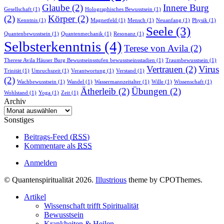
Glaube
(2)
Innere Burg
Gesellschaft
(1)
Holographisches Bewusstsein
(1)
(2)
Körper
(2)
Kenntnis
(1)
Magnetfeld
(1)
Mensch
(1)
Neuanfang
(1)
Physik
(1)
Seele
(3)
Quantenbewusstsein
(1)
Quantenmechanik
(1)
Resonanz
(1)
Selbsterkenntnis
(4)
Terese von Avila
(2)
Therese Avila Häuser Burg Bewustseinsstufen bewusstseinsstadien
(1)
Traumbewusstsein
(1)
Vertrauen
(2)
Virus
Trinität
(1)
Umruchszeit
(1)
Verantwortung
(1)
Verstand
(1)
(2)
Wachbewusstsein
(1)
Wandel
(1)
Wassermannzeitalter
(1)
Wille
(1)
Wissenschaft
(1)
Ätherleib
(2)
Übungen
(2)
Wohlstand
(1)
Yoga
(1)
Zeit
(1)
Archiv
Archiv
Sonstiges
Beitrags-Feed (
RSS
)
Kommentare als
RSS
Anmelden
© Quantenspiritualität 2026.
Illustrious
theme by CPOThemes.
Artikel
Wissenschaft trifft Spiritualität
Bewusstsein
Krankheiten & Heilen