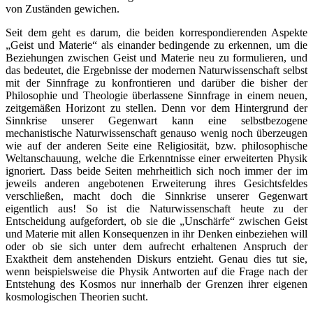
von Zuständen gewichen.
Seit dem geht es darum, die beiden korrespondierenden Aspekte
„Geist und Materie“ als einander bedingende zu erkennen, um die
Beziehungen zwischen Geist und Materie neu zu formulieren, und
das bedeutet, die Ergebnisse der modernen Naturwissenschaft selbst
mit der Sinnfrage zu konfrontieren und darüber die bisher der
Philosophie und Theologie überlassene Sinnfrage in einem neuen,
zeitgemäßen Horizont zu stellen. Denn vor dem Hintergrund der
Sinnkrise unserer Gegenwart kann eine selbstbezogene
mechanistische Naturwissenschaft genauso wenig noch überzeugen
wie auf der anderen Seite eine Religiosität, bzw. philosophische
Weltanschauung, welche die Erkenntnisse einer erweiterten Physik
ignoriert. Dass beide Seiten mehrheitlich sich noch immer der im
jeweils anderen angebotenen Erweiterung ihres Gesichtsfeldes
verschließen, macht doch die Sinnkrise unserer Gegenwart
eigentlich aus! So ist die Naturwissenschaft heute zu der
Entscheidung aufgefordert, ob sie die „Unschärfe“ zwischen Geist
und Materie mit allen Konsequenzen in ihr Denken einbeziehen will
oder ob sie sich unter dem aufrecht erhaltenen Anspruch der
Exaktheit dem anstehenden Diskurs entzieht. Genau dies tut sie,
wenn beispielsweise die Physik Antworten auf die Frage nach der
Entstehung des Kosmos nur innerhalb der Grenzen ihrer eigenen
kosmologischen Theorien sucht.