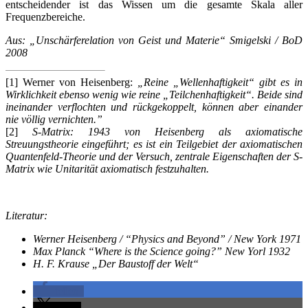
entscheidender ist das Wissen um die gesamte Skala aller
Frequenzbereiche.
Aus: „Unschärferelation von Geist und Materie“ Smigelski / BoD
2008
[1] Werner von Heisenberg:
„Reine „Wellenhaftigkeit“ gibt es in
Wirklichkeit ebenso wenig wie reine „Teilchenhaftigkeit“. Beide sind
ineinander verflochten und rückgekoppelt, können aber einander
nie völlig vernichten.”
[2]
S-Matrix: 1943 von Heisenberg als axiomatische
Streuungstheorie eingeführt; es ist ein Teilgebiet der axiomatischen
Quantenfeld-Theorie und der Versuch, zentrale Eigenschaften der S-
Matrix wie Unitarität axiomatisch festzuhalten.
Literatur:
Werner Heisenberg / “Physics and Beyond” / New York 1971
Max Planck “Where is the Science going?” New Yorl 1932
H. F. Krause „Der Baustoff der Welt“
teilen
teilen