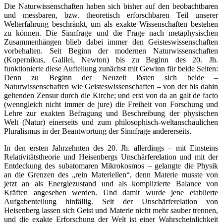
Die Naturwissenschaften haben sich bisher auf den beobachtbaren
und messbaren, bzw. theoretisch erforschbaren Teil unserer
Welterfahrung beschränkt, um als exakte Wissenschaften bestehen
zu können. Die Sinnfrage und die Frage nach metaphysischen
Zusammenhängen blieb dabei immer den Geisteswissenschaften
vorbehalten. Seit Beginn der modernen Naturwissenschaften
(Kopernikus, Galilei, Newton) bis zu Beginn des 20. Jh.
funktionierte diese Aufteilung zunächst mit Gewinn für beide Seiten:
Denn zu Beginn der Neuzeit lösten sich beide –
Naturwissenschaften wie Geisteswissenschaften – von der bis dahin
geltenden Zensur durch die Kirche; und erst von da an galt de facto
(wenngleich nicht immer de jure) die Freiheit von Forschung und
Lehre zur exakten Befragung und Beschreibung der physischen
Welt (Natur) einerseits und zum philosophisch-weltanschaulichen
Pluralismus in der Beantwortung der Sinnfrage andererseits.
In den ersten Jahrzehnten des 20. Jh. allerdings – mit Einsteins
Relativitätstheorie und Heisenbergs Unschärferelation und mit der
Entdeckung des subatomaren Mikrokosmos – gelangte die Physik
an die Grenzen des „rein Materiellen“, denn Materie musste von
jetzt an als Energiezustand und als komplizierte Balance von
Kräften angesehen werden. Und damit wurde jene etablierte
Aufgabenteilung hinfällig. Seit der Unschärferelation von
Heisenberg lassen sich Geist und Materie nicht mehr sauber trennen,
und die exakte Erforschung der Welt ist einer Wahrscheinlichkeit