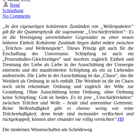
René
Schöpfung
No Comments
„In den eigenartigen kohärenten Zuständen von „Wellenpaketen“
gilt für die Quantenphysik die sogenannte „Unschärferelation“: Es
ist die Vereinigung unvereinbarer Gegensätze zu einer neuen
höheren Einheit. Kohärente Zustände liegen dabei mitten zwischen
„Teilchen- und Wellenaspekt“.
Dieses Prinzip gilt auch für die
Erschaffung des Universums: Schöpfung ist auch ein
„Prozesshaftes-Gleichzeitiges“ und insofern zugleich Einheit und
Trennung der Liebe als Liebe in der Ausschüttung der Urenergie
einerseits und der manifestierten Schöpfung als ein zu Liebendes
andererseits. Die Liebe in der Ausschüttung ist das „Chaos“, das die
Weisheit als Ordnung in sich enthält. Die Weisheit ist die im Chaos
noch nicht erkennbare Ordnung und zugleich der Wille zur
Gestaltung. Ohne Ausschüttung keine Ordnung, ohne Ordnung
keine Schöpfung: Gott ist beides
. Es ist jene „Unschärferelation“
zwischen Teilchen und Welle – beide sind untrennbar Getrennte.
Reine Wellenhaftigkeit gibt es ebenso wenig wie reine
Teilchenhaftigkeit, denn beide sind ineinander verflochten und
rückgekoppelt, können aber einander nie völlig vernichten“.
[1]
Die modernen Wissenschaften am Scheideweg