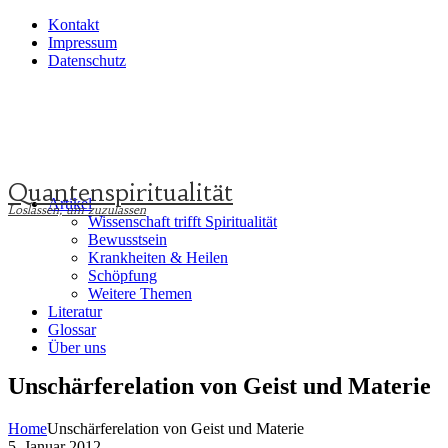
Kontakt
Impressum
Datenschutz
Quantenspiritualität
Artikel
Wissenschaft trifft Spiritualität
Bewusstsein
Krankheiten & Heilen
Schöpfung
Weitere Themen
Literatur
Glossar
Über uns
Unschärferelation von Geist und Materie
Home
Unschärferelation von Geist und Materie
5. Januar 2012