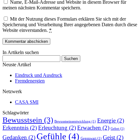
Name, E-Mail-Adresse und Website in diesem Browser für
meinen nächsten Kommentar speichern.
Mit der Nutzung dieses Formulars erklären Sie sich mit der
Speicherung und Verarbeitung Ihrer angegebenen Daten durch diese
Website einverstanden.
*
In Artikeln suchen
Suchen
nach:
Neuste Artikel
Eindruck und Ausdruck
Fremdenergien
Netzwerk
CASA SMI
Schlagwörter
Bewusstsein
(3)
Energie
(2)
Bewusstseinsentwicklung
(1)
Erkenntnis
(2)
Erleuchtung
(2)
Erwachen
(2)
Gebet
(1)
Gefühle
(4)
Gedanken
(2)
Geist
(2)
Gegenwart
(1)