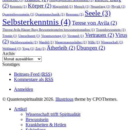
Gesellschaft
(1)
Holographisches Bewusstsein
(1)
(2)
Körper
(2)
Kenntnis
(1)
Magnetfeld
(1)
Mensch
(1)
Neuanfang
(1)
Physik
(1)
Seele
(3)
Quantenbewusstsein
(1)
Quantenmechanik
(1)
Resonanz
(1)
Selbsterkenntnis
(4)
Terese von Avila
(2)
Therese Avila Häuser Burg Bewustseinsstufen bewusstseinsstadien
(1)
Traumbewusstsein
(1)
Vertrauen
(2)
Virus
Trinität
(1)
Umruchszeit
(1)
Verantwortung
(1)
Verstand
(1)
(2)
Wachbewusstsein
(1)
Wandel
(1)
Wassermannzeitalter
(1)
Wille
(1)
Wissenschaft
(1)
Ätherleib
(2)
Übungen
(2)
Wohlstand
(1)
Yoga
(1)
Zeit
(1)
Archiv
Archiv
Sonstiges
Beitrags-Feed (
RSS
)
Kommentare als
RSS
Anmelden
© Quantenspiritualität 2026.
Illustrious
theme by CPOThemes.
Artikel
Wissenschaft trifft Spiritualität
Bewusstsein
Krankheiten & Heilen
Schöpfung