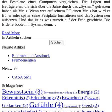
der Festplatte eines Computers vergleichen. Die Lügen und
Betrügereien, die sich über die Jahre durch das „System“ gefressen
haben als Virus. Wenn wer auf seinem PC einen Virus hat wird er
früher oder später seine Festplatte formatieren und das System neu
aufsetzen. Und das ist es was zurzeit auf der Erde geschieht. Die
Erde re-bootet ihr System, denn…
Read More
In Artikeln suchen
Suchen
nach:
Neuste Artikel
Eindruck und Ausdruck
Fremdenergien
Netzwerk
CASA SMI
Schlagwörter
Bewusstsein
(3)
Energie
(2)
Bewusstseinsentwicklung
(1)
Erkenntnis
(2)
Erleuchtung
(2)
Erwachen
(2)
Gebet
(1)
Gefühle
(4)
Gedanken
(2)
Geist
(2)
Gegenwart
(1)
Glaube
(2)
Innere Burg