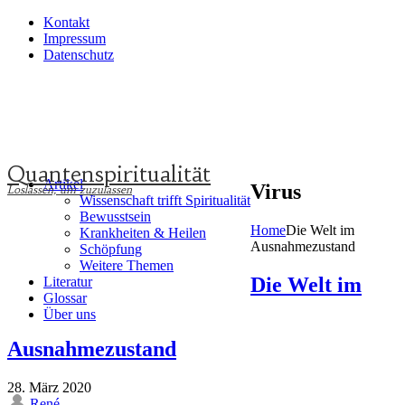
Kontakt
Impressum
Datenschutz
Quantenspiritualität
Artikel
Virus
Wissenschaft trifft Spiritualität
Bewusstsein
Home
Die Welt im
Krankheiten & Heilen
Ausnahmezustand
Schöpfung
Weitere Themen
Die Welt im
Literatur
Glossar
Über uns
Ausnahmezustand
28. März 2020
René