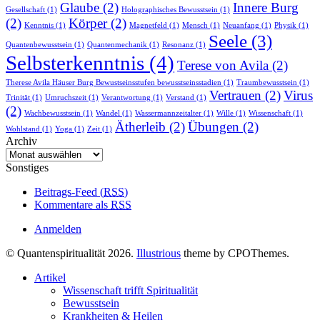
Glaube
(2)
Innere Burg
Gesellschaft
(1)
Holographisches Bewusstsein
(1)
(2)
Körper
(2)
Kenntnis
(1)
Magnetfeld
(1)
Mensch
(1)
Neuanfang
(1)
Physik
(1)
Seele
(3)
Quantenbewusstsein
(1)
Quantenmechanik
(1)
Resonanz
(1)
Selbsterkenntnis
(4)
Terese von Avila
(2)
Therese Avila Häuser Burg Bewustseinsstufen bewusstseinsstadien
(1)
Traumbewusstsein
(1)
Vertrauen
(2)
Virus
Trinität
(1)
Umruchszeit
(1)
Verantwortung
(1)
Verstand
(1)
(2)
Wachbewusstsein
(1)
Wandel
(1)
Wassermannzeitalter
(1)
Wille
(1)
Wissenschaft
(1)
Ätherleib
(2)
Übungen
(2)
Wohlstand
(1)
Yoga
(1)
Zeit
(1)
Archiv
Archiv
Sonstiges
Beitrags-Feed (
RSS
)
Kommentare als
RSS
Anmelden
© Quantenspiritualität 2026.
Illustrious
theme by CPOThemes.
Artikel
Wissenschaft trifft Spiritualität
Bewusstsein
Krankheiten & Heilen