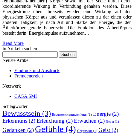
(emotionalen-mentalen) Körper sowie mit der Seele durch deren
koordinierende Wirkung in Verbindung gehalten werden. Diese
Energieströme üben ihrerseits wieder eine Wirkung auf den
physischen Körper aus und veranlassen diesen zu der einen oder
anderen Tätigkeit, je nach Art und Stärke der Energie, die den
Ätherkörper gerade beherrscht. Die Funktion des Ätherkörpers
besteht darin, Energieimpulse aufzunehmen…
Read More
In Artikeln suchen
Suchen
nach:
Neuste Artikel
Eindruck und Ausdruck
Fremdenergien
Netzwerk
CASA SMI
Schlagwörter
Bewusstsein
(3)
Energie
(2)
Bewusstseinsentwicklung
(1)
Erkenntnis
(2)
Erleuchtung
(2)
Erwachen
(2)
Gebet
(1)
Gefühle
(4)
Gedanken
(2)
Geist
(2)
Gegenwart
(1)