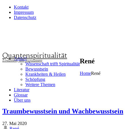
Kontakt
Impressum
Datenschutz
Quantenspiritualität
Artikel
René
Wissenschaft trifft Spiritualität
Bewusstsein
Home
René
Krankheiten & Heilen
Schöpfung
Weitere Themen
Literatur
Glossar
Über uns
Traumbewusstsein und Wachbewusstsein
27. Mai 2020
René