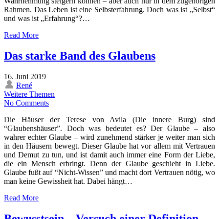
Wahrnehmung steigern können – aber auch nur in dem zugehörigen
Rahmen. Das Leben ist eine Selbsterfahrung. Doch was ist „Selbst“
und was ist „Erfahrung“?…
Read More
Das starke Band des Glaubens
16. Juni 2019
René
Weitere Themen
No Comments
Die Häuser der Terese von Avila (Die innere Burg) sind
“Glaubenshäuser”. Doch was bedeutet es? Der Glaube – also
wahrer echter Glaube – wird zunehmend stärker je weiter man sich
in den Häusern bewegt. Dieser Glaube hat vor allem mit Vertrauen
und Demut zu tun, und ist damit auch immer eine Form der Liebe,
die ein Mensch erbringt. Denn der Glaube geschieht in Liebe.
Glaube fußt auf “Nicht-Wissen” und macht dort Vertrauen nötig, wo
man keine Gewissheit hat. Dabei hängt…
Read More
Bewusstsein – Versuch einer Definition