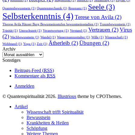
Kenntnis
(1)
Magnetfeld
(1)
Mensch
(1)
Neuanfang
(1)
Physik
(1)
Seele
(3)
Quantenbewusstsein
(1)
Quantenmechanik
(1)
Resonanz
(1)
Selbsterkenntnis
(4)
Terese von Avila
(2)
Therese Avila Häuser Burg Bewustseinsstufen bewusstseinsstadien
(1)
Traumbewusstsein
(1)
Vertrauen
(2)
Virus
Trinität
(1)
Umruchszeit
(1)
Verantwortung
(1)
Verstand
(1)
(2)
Wachbewusstsein
(1)
Wandel
(1)
Wassermannzeitalter
(1)
Wille
(1)
Wissenschaft
(1)
Ätherleib
(2)
Übungen
(2)
Wohlstand
(1)
Yoga
(1)
Zeit
(1)
Archiv
Archiv
Sonstiges
Beitrags-Feed (
RSS
)
Kommentare als
RSS
Anmelden
© Quantenspiritualität 2026.
Illustrious
theme by CPOThemes.
Artikel
Wissenschaft trifft Spiritualität
Bewusstsein
Krankheiten & Heilen
Schöpfung
Weitere Themen