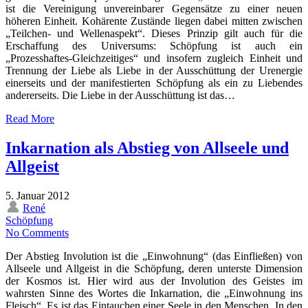
ist die Vereinigung unvereinbarer Gegensätze zu einer neuen
höheren Einheit. Kohärente Zustände liegen dabei mitten zwischen
„Teilchen- und Wellenaspekt“. Dieses Prinzip gilt auch für die
Erschaffung des Universums: Schöpfung ist auch ein
„Prozesshaftes-Gleichzeitiges“ und insofern zugleich Einheit und
Trennung der Liebe als Liebe in der Ausschüttung der Urenergie
einerseits und der manifestierten Schöpfung als ein zu Liebendes
andererseits. Die Liebe in der Ausschüttung ist das…
Read More
Inkarnation als Abstieg von Allseele und
Allgeist
5. Januar 2012
René
Schöpfung
No Comments
Der Abstieg Involution ist die „Einwohnung“ (das Einfließen) von
Allseele und Allgeist in die Schöpfung, deren unterste Dimension
der Kosmos ist. Hier wird aus der Involution des Geistes im
wahrsten Sinne des Wortes die Inkarnation, die „Einwohnung ins
Fleisch“. Es ist das Eintauchen einer Seele in den Menschen. In den