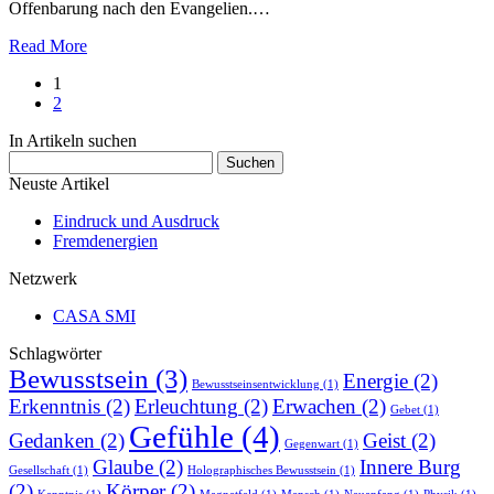
Offenbarung nach den Evangelien.…
Read More
1
2
In Artikeln suchen
Suchen
nach:
Neuste Artikel
Eindruck und Ausdruck
Fremdenergien
Netzwerk
CASA SMI
Schlagwörter
Bewusstsein
(3)
Energie
(2)
Bewusstseinsentwicklung
(1)
Erkenntnis
(2)
Erleuchtung
(2)
Erwachen
(2)
Gebet
(1)
Gefühle
(4)
Gedanken
(2)
Geist
(2)
Gegenwart
(1)
Glaube
(2)
Innere Burg
Gesellschaft
(1)
Holographisches Bewusstsein
(1)
(2)
Körper
(2)